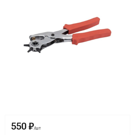
550 ₽
/шт