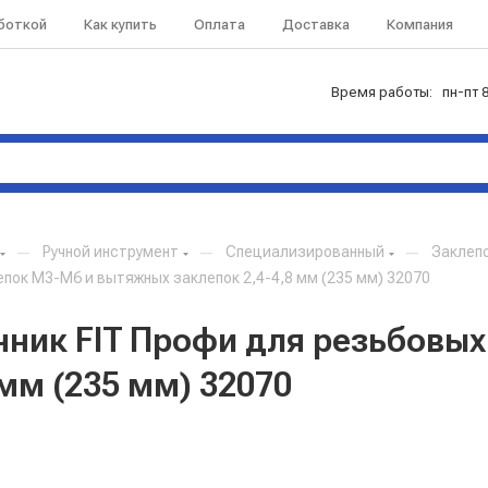
аботкой
Как купить
Оплата
Доставка
Компания
Время работы: пн-пт 8
—
Ручной инструмент
—
Специализированный
—
Заклеп
пок М3-М6 и вытяжных заклепок 2,4-4,8 мм (235 мм) 32070
ник FIT Профи для резьбовых
мм (235 мм) 32070