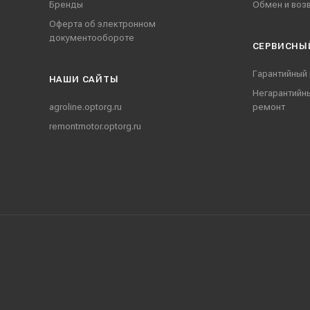
Бренды
Обмен и воз
Оферта об электронном
документообороте
СЕРВИСНЫ
Гарантийный
НАШИ CАЙТЫ
Негарантийн
agroline.optorg.ru
ремонт
remontmotor.optorg.ru