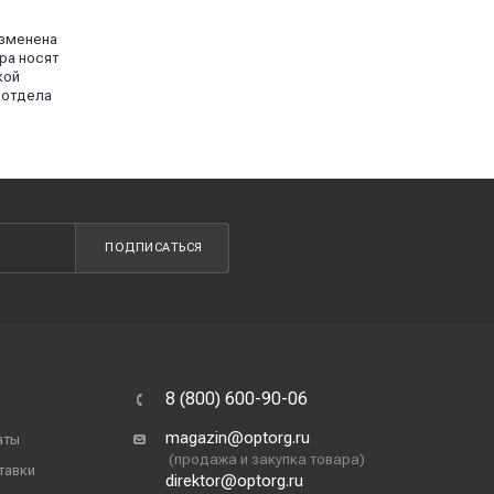
изменена
ра носят
кой
 отдела
ПОДПИСАТЬСЯ
8 (800) 600-90-06
magazin@optorg.ru
аты
(продажа и закупка товара)
тавки
direktor@optorg.ru