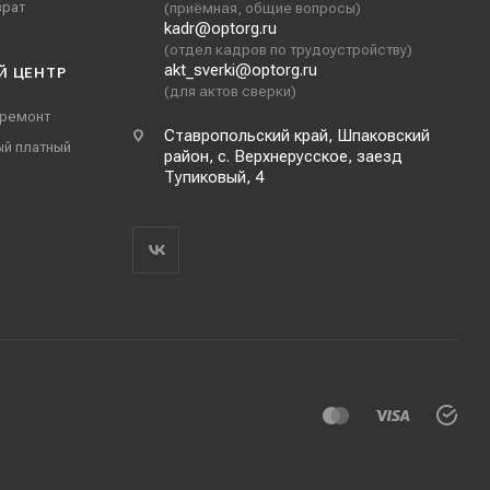
врат
(приёмная, общие вопросы)
kadr@optorg.ru
(отдел кадров по трудоустройству)
akt_sverki@optorg.ru
Й ЦЕНТР
(для актов сверки)
 ремонт
Ставропольский край, Шпаковский
ый платный
район, с. Верхнерусское, заезд
Тупиковый, 4