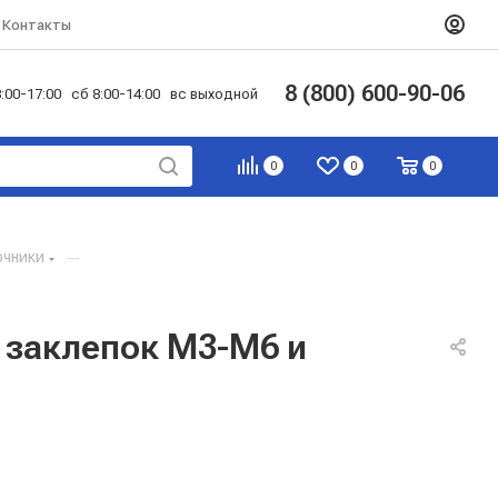
Контакты
8 (800) 600-90-06
:00-17:00 сб 8:00-14:00 вс выходной
0
0
0
очники
—
 заклепок М3-М6 и