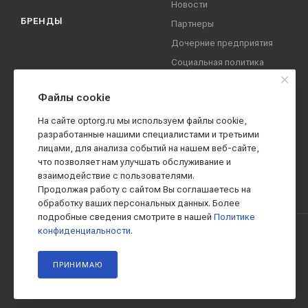
Новости
БРЕНДЫ
Партнеры
Дочерние предприятия
Социальная политика
компании
Охрана труда
Файлы cookie
Вакансии
На сайте optorg.ru мы используем файлы cookie,
Реквизиты
разработанные нашими специалистами и третьими
лицами, для анализа событий на нашем веб-сайте,
Контакты
что позволяет нам улучшать обслуживание и
взаимодействие с пользователями.
Продолжая работу с сайтом Вы соглашаетесь на
обработку ваших персональных данных. Более
подробные сведения смотрите в нашей
Политике
конфиденциальности
.
2019 - 2026 © АО КПК "Ставропольстройопторг"
ПРИНИМАЮ
Все права защищены