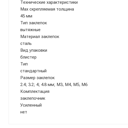
Технические характеристики
Max скрепляемая толщина
45 мм
Тип заклепок
вытяжные
Материал заклепок
сталь
Вид упаковки
блистер
Тип
стандартный
Размер заклепок
2.4; 3.2; 4; 4.8 мм; М3, М4, М5, М6
Комплектация
заклепочник
Усиленный
нет