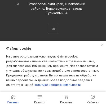
Ставропольский край, Шпаковский
район, с. Верхнерусское, заезд
Тупиковый, 4
Файлы cookie
На сайте optorg.ru мы используем файлы cookie,
разработанные нашими специалистами и третьими лицами,
для анализа событий на нашем веб-сайте, что позволяет нам
2019 - 2026 © АО КПК "Ставропольстройопторг"
улучшать обслуживание и взаимодействие с пользователями.
Все права защищены
Продолжая работу с сайтом Вы соглашаетесь на обработку
ваших персональных данных. Более подробные сведения
смотрите в нашей
Политике конфиденциальности
.
ПРИНИМАЮ
Главная
Каталог
Корзина
Кабинет