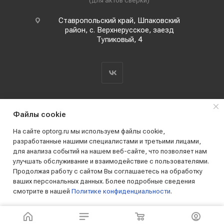
(для актов сверки)
Ставропольский край, Шпаковский
район, с. Верхнерусское, заезд
Тупиковый, 4
Файлы cookie
На сайте optorg.ru мы используем файлы cookie,
разработанные нашими специалистами и третьими лицами,
для анализа событий на нашем веб-сайте, что позволяет нам
2019 - 2026 © АО КПК "Ставропольстройопторг"
улучшать обслуживание и взаимодействие с пользователями.
Все права защищены
Продолжая работу с сайтом Вы соглашаетесь на обработку
ваших персональных данных. Более подробные сведения
смотрите в нашей
Политике конфиденциальности
.
ПРИНИМАЮ