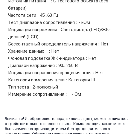
Источник питания : С тестового объекта (без
батареи)
Частота сети : 45...60 Гц
Тест диапазона сопротивления : - кОм
Индикация напряжения : Светодиодн. (LED)/ЖК-
дисплей (LCD)
Бесконтактный определитель напряжения : Нет
Хранение данных : Нет
Фоновая подсветка ЖК-индикатора : Нет
Диапазон напряжения : 90…250 В
Индикация направления вращения поля : Нет
Категория измерения цепи : Категория III
Тип теста : 2-полюсный
Измерение сопротивления : - Ом
Внимание! Изображение товара, включая цвет, может отличаться
от действительного внешнего вида. Комплектация также может
быть изменена производителем без предварительного
уведомления. Обращаем ваше внимание на то, что все