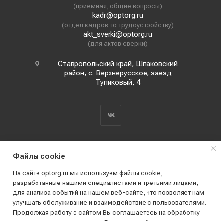
(приёмная, общие вопросы)
kadr@optorg.ru
(отдел кадров по трудоустройству)
akt_sverki@optorg.ru
(для актов сверки)
Ставропольский край, Шпаковский
район, с. Верхнерусское, заезд
Тупиковый, 4
Файлы cookie
На сайте optorg.ru мы используем файлы cookie,
разработанные нашими специалистами и третьими лицами,
для анализа событий на нашем веб-сайте, что позволяет нам
2019 - 2026 © АО КПК "Ставропольстройопторг"
улучшать обслуживание и взаимодействие с пользователями.
Все права защищены
Продолжая работу с сайтом Вы соглашаетесь на обработку