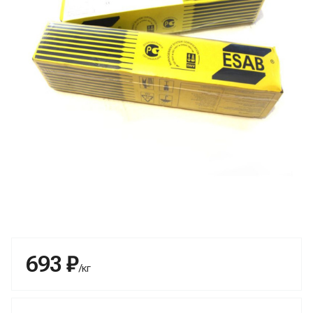
693 ₽
/кг