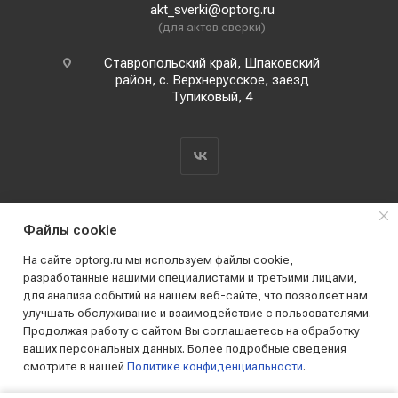
akt_sverki@optorg.ru
(для актов сверки)
Ставропольский край, Шпаковский
район, с. Верхнерусское, заезд
Тупиковый, 4
Файлы cookie
На сайте optorg.ru мы используем файлы cookie,
разработанные нашими специалистами и третьими лицами,
для анализа событий на нашем веб-сайте, что позволяет нам
2019 - 2026 © АО КПК "Ставропольстройопторг"
улучшать обслуживание и взаимодействие с пользователями.
Все права защищены
Продолжая работу с сайтом Вы соглашаетесь на обработку
ваших персональных данных. Более подробные сведения
смотрите в нашей
Политике конфиденциальности
.