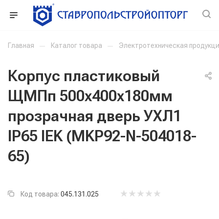
Главная
—
Каталог товара
—
Электротехническая продукц
Корпус пластиковый
ЩМПп 500х400х180мм
прозрачная дверь УХЛ1
IP65 IEK (MKP92-N-504018-
65)
Код товара:
045.131.025