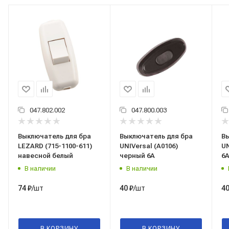
047.802.002
047.800.003
Выключатель для бра
Выключатель для бра
В
LEZARD (715-1100-611)
UNIVersal (А0106)
UN
навесной белый
черный 6А
6
В наличии
В наличии
/шт
/шт
74
₽
40
₽
4
В КОРЗИНУ
В КОРЗИНУ