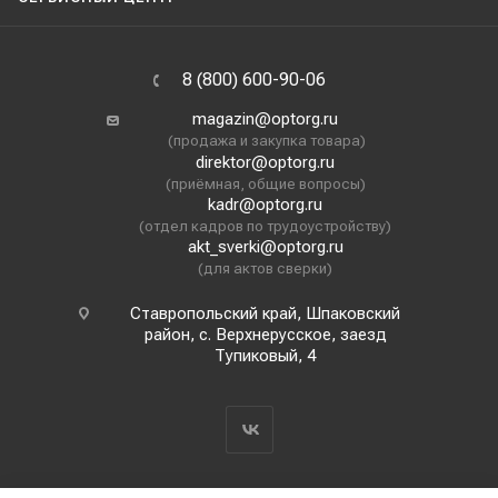
8 (800) 600-90-06
magazin@optorg.ru
(продажа и закупка товара)
direktor@optorg.ru
(приёмная, общие вопросы)
kadr@optorg.ru
(отдел кадров по трудоустройству)
akt_sverki@optorg.ru
(для актов сверки)
Ставропольский край, Шпаковский
район, с. Верхнерусское, заезд
Тупиковый, 4