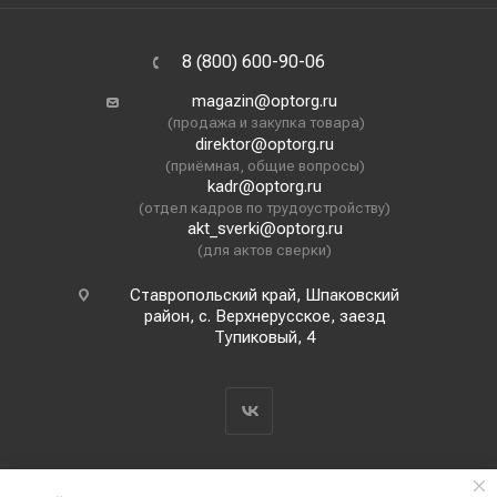
8 (800) 600-90-06
magazin@optorg.ru
(продажа и закупка товара)
direktor@optorg.ru
(приёмная, общие вопросы)
kadr@optorg.ru
(отдел кадров по трудоустройству)
akt_sverki@optorg.ru
(для актов сверки)
Ставропольский край, Шпаковский
район, с. Верхнерусское, заезд
Тупиковый, 4