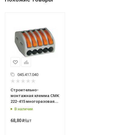
045.417.040
Строительно-
монтажная клемма СМК
222-415 многоразовая
IEK (UKZ-001-415)
В наличии
/шт
68,80
₽