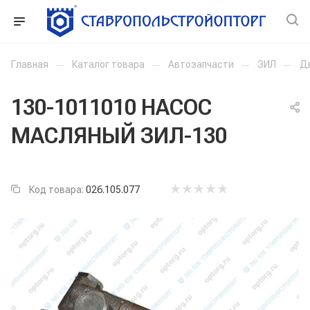
Главная
—
Каталог товара
—
Автозапчасти
—
ЗИЛ
—
Д
130-1011010 НАСОС
МАСЛЯНЫЙ ЗИЛ-130
Код товара:
026.105.077