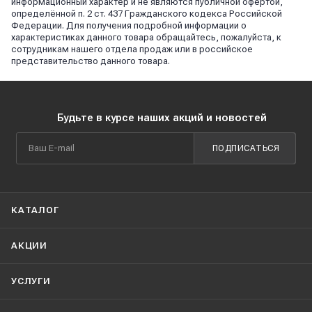
информационный характер и не являются публичной офертой,
определённой п. 2 ст. 437 Гражданского кодекса Российской
Федерации. Для получения подробной информации о
характеристиках данного товара обращайтесь, пожалуйста, к
сотрудникам нашего отдела продаж или в российское
представительство данного товара.
Будьте в курсе наших акций и новостей
ПОДПИСАТЬСЯ
КАТАЛОГ
АКЦИИ
УСЛУГИ