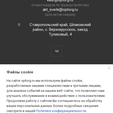
kadr@optorg.ru
(отдел кадров по трудоустройству)
akt_sverki@optorg.ru
(для актов сверки)
Ставропольский край, Шпаковский
район, с. Верхнерусское, заезд
Тупиковый, 4
Файлы cookie
На сайте optorg.ru мы используем файлы cookie,
разработанные нашими специалистами и третьими лицами,
для анализа событий на нашем веб-сайте, что позволяет нам
2019 - 2026 © АО КПК "Ставропольстройопторг"
улучшать обслуживание и взаимодействие с пользователями.
Все права защищены
Продолжая работу с сайтом Вы соглашаетесь на обработку
ваших персональных данных. Более подробные сведения
смотрите в нашей
Политике конфиденциальности
.