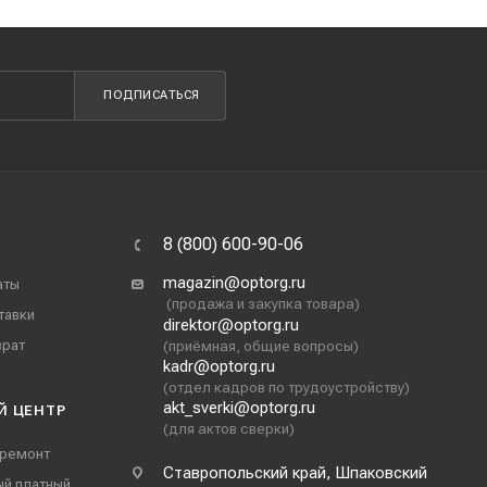
ПОДПИСАТЬСЯ
8 (800) 600-90-06
magazin@optorg.ru
аты
(продажа и закупка товара)
тавки
direktor@optorg.ru
врат
(приёмная, общие вопросы)
kadr@optorg.ru
(отдел кадров по трудоустройству)
akt_sverki@optorg.ru
Й ЦЕНТР
(для актов сверки)
 ремонт
Ставропольский край, Шпаковский
ый платный