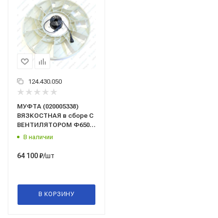
124.430.050
МУФТА (020005338)
ВЯЗКОСТНАЯ в сборе С
ВЕНТИЛЯТОРОМ Ф650
мм Borg Warner
В наличии
Германия (на дв.
Cummins/Камминз
/шт
64 100
₽
6ISBe) (21-500сб)
В КОРЗИНУ