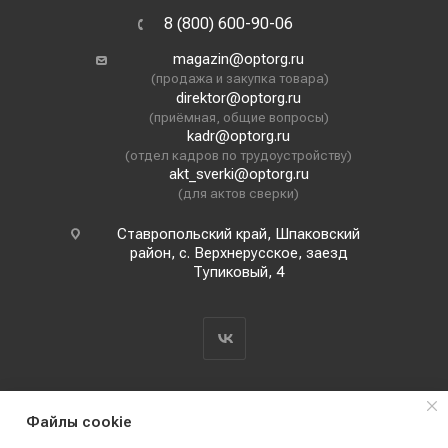
8 (800) 600-90-06
magazin@optorg.ru
(продажа и закупка товара)
direktor@optorg.ru
(приёмная, общие вопросы)
kadr@optorg.ru
(отдел кадров по трудоустройству)
akt_sverki@optorg.ru
(для актов сверки)
Ставропольский край, Шпаковский
район, с. Верхнерусское, заезд
Тупиковый, 4
Файлы cookie