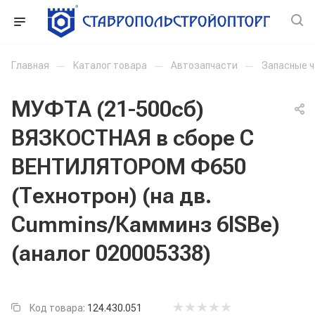
Главная
—
Каталог товара
—
Автозапчасти
—
Запасные 
МУФТА (21-500сб)
ВЯЗКОСТНАЯ в сборе С
ВЕНТИЛЯТОРОМ Ф650
(Технотрон) (на дв.
Cummins/Камминз 6ISBe)
(аналог 020005338)
Код товара:
124.430.051