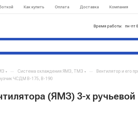
аботкой
Как купить
Оплата
Доставка
Компания
Время работы: пн-пт 8
МЗ
—
Система охлаждения ЯМЗ, ТМЗ
—
Вентилятор и его п
рузчик ЧСДМ В-175, В-190
нтилятора (ЯМЗ) 3-х ручьевой