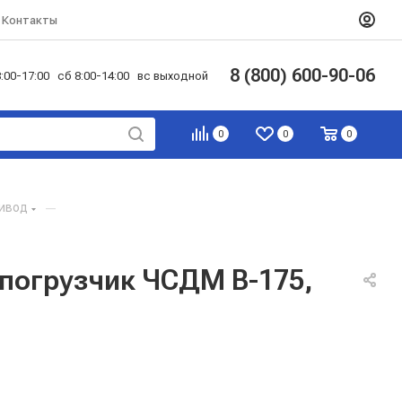
Контакты
8 (800) 600-90-06
:00-17:00 сб 8:00-14:00 вс выходной
0
0
0
ривод
—
 погрузчик ЧСДМ В-175,