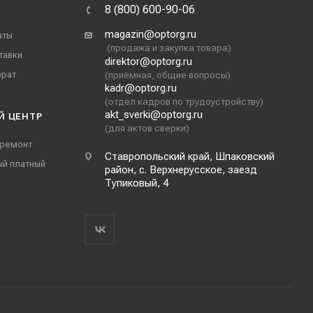
8 (800) 600-90-06
magazin@optorg.ru
аты
(продажа и закупка товара)
тавки
direktor@optorg.ru
врат
(приёмная, общие вопросы)
kadr@optorg.ru
(отдел кадров по трудоустройству)
akt_sverki@optorg.ru
Й ЦЕНТР
(для актов сверки)
 ремонт
Ставропольский край, Шпаковский
ый платный
район, с. Верхнерусское, заезд
Тупиковый, 4