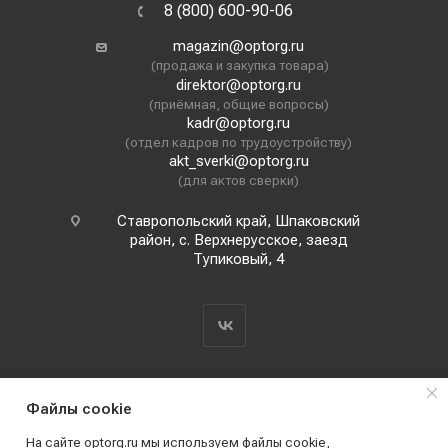
8 (800) 600-90-06
magazin@optorg.ru
(продажа и закупка товара)
direktor@optorg.ru
(приёмная, общие вопросы)
kadr@optorg.ru
(отдел кадров по трудоустройству)
akt_sverki@optorg.ru
(для актов сверки)
Ставропольский край, Шпаковский
район, с. Верхнерусское, заезд
Тупиковый, 4
Файлы cookie
На сайте optorg.ru мы используем файлы cookie,