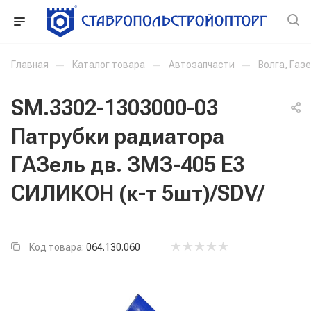
Главная
—
Каталог товара
—
Автозапчасти
—
Волга, Газ
SM.3302-1303000-03
Патрубки радиатора
ГАЗель дв. ЗМЗ-405 Е3
СИЛИКОН (к-т 5шт)/SDV/
Код товара:
064.130.060