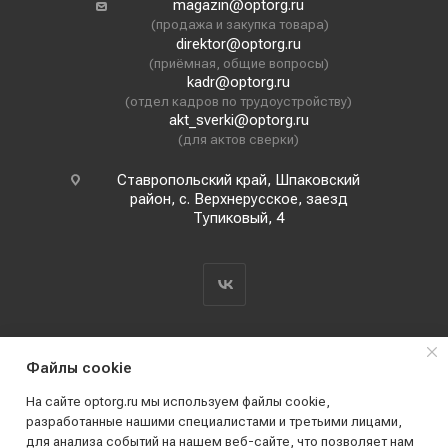
magazin@optorg.ru
(продажа и закупка товара)
direktor@optorg.ru
(приёмная, общие вопросы)
kadr@optorg.ru
(отдел кадров по трудоустройству)
akt_sverki@optorg.ru
(для актов сверки)
Ставропольский край, Шпаковский
район, с. Верхнерусское, заезд
Тупиковый, 4
Файлы cookie
На сайте optorg.ru мы используем файлы cookie,
разработанные нашими специалистами и третьими лицами,
для анализа событий на нашем веб-сайте, что позволяет нам
2019 - 2026 © АО КПК "Ставропольстройопторг"