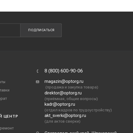
ПОДПИСАТЬСЯ
8 (800) 600-90-06
magazin@optorg.ru
аты
(продажа и закупка товара)
тавки
direktor@optorg.ru
врат
(приёмная, общие вопросы)
kadr@optorg.ru
(отдел кадров по трудоустройству)
akt_sverki@optorg.ru
Й ЦЕНТР
(для актов сверки)
 ремонт