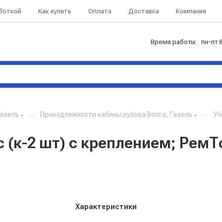
аботкой
Как купить
Оплата
Доставка
Компания
Время работы: пн-пт 8
Газель
—
Принадлежности кабины,кузова Волга, Газель
—
Уп
с (к-2 шт) с креплением; РемТ
Характеристики