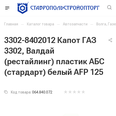
Главная
—
Каталог товара
—
Автозапчасти
—
Волга, Газ
3302-8402012 Капот ГАЗ
3302, Валдай
(рестайлинг) пластик АБС
(стардарт) белый AFP 125
Код товара:
064.840.072