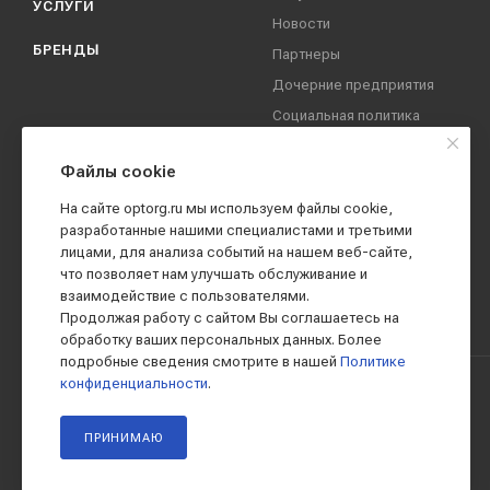
УСЛУГИ
Новости
БРЕНДЫ
Партнеры
Дочерние предприятия
Социальная политика
компании
Охрана труда
Файлы cookie
Вакансии
На сайте optorg.ru мы используем файлы cookie,
Реквизиты
разработанные нашими специалистами и третьими
лицами, для анализа событий на нашем веб-сайте,
Контакты
что позволяет нам улучшать обслуживание и
взаимодействие с пользователями.
Продолжая работу с сайтом Вы соглашаетесь на
обработку ваших персональных данных. Более
подробные сведения смотрите в нашей
Политике
конфиденциальности
.
2019 - 2026 © АО КПК "Ставропольстройопторг"
ПРИНИМАЮ
Все права защищены