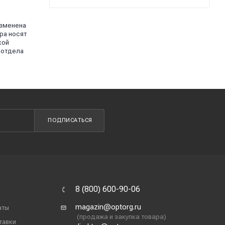
изменена
ра носят
кой
 отдела
ПОДПИСАТЬСЯ
8 (800) 600-90-06
magazin@optorg.ru
аты
(продажа и закупка товара)
тавки