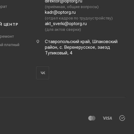
direktor@optorg.ru
врат
(приёмная, общие вопросы)
kadr@optorg.ru
(отдел кадров по трудоустройству)
akt_sverki@optorg.ru
Й ЦЕНТР
(для актов сверки)
 ремонт
Ставропольский край, Шпаковский
ый платный
район, с. Верхнерусское, заезд
Тупиковый, 4