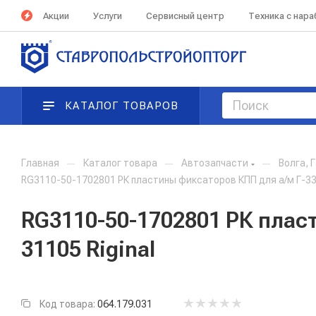
Акции
Услуги
Сервисный центр
Техника с нар
КАТАЛОГ ТОВАРОВ
Главная
—
Каталог товара
—
Автозапчасти
—
Волга, 
RG3110-50-1702801 РК пластины фиксаторов КПП для а/м Г-33
RG3110-50-1702801 РК плас
31105 Riginal
Код товара:
064.179.031