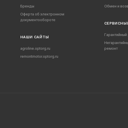
Бренды
Обмен и воз
Оферта об электронном
документообороте
СЕРВИСНЫ
Гарантийный
НАШИ CАЙТЫ
Негарантийн
agroline.optorg.ru
ремонт
remontmotor.optorg.ru