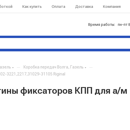
аботкой
Как купить
Оплата
Доставка
Компания
Время работы: пн-пт 8
Газель
—
Коробка передач Волга, Газель
—
02-3221,2217,31029-31105 Riginal
тины фиксаторов КПП для а/м 