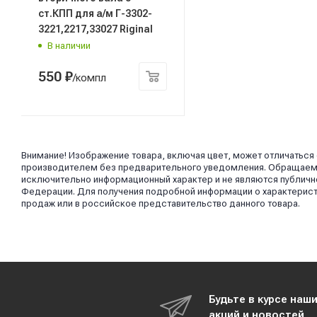
ст.КПП для а/м Г-3302-
3221,2217,33027 Riginal
В наличии
550
₽
/компл
Внимание! Изображение товара, включая цвет, может отличаться
производителем без предварительного уведомления. Обращаем в
исключительно информационный характер и не являются публично
Федерации. Для получения подробной информации о характерист
продаж или в российское представительство данного товара.
Будьте в курсе наш
акций и новостей