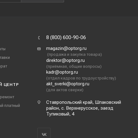
8 (800) 600-90-06
magazin@optorg.ru
аты
(продажа и закупка товара)
тавки
direktor@optorg.ru
врат
(приёмная, общие вопросы)
kadr@optorg.ru
(отдел кадров по трудоустройству)
akt_sverki@optorg.ru
Й ЦЕНТР
(для актов сверки)
 ремонт
Ставропольский край, Шпаковский
ый платный
район, с. Верхнерусское, заезд
Тупиковый, 4