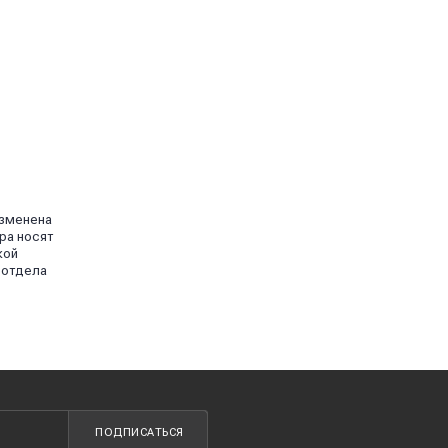
изменена
ра носят
кой
 отдела
ПОДПИСАТЬСЯ