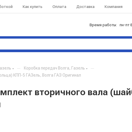
аботкой
Как купить
Оплата
Доставка
Компания
Время работы: пн-пт 8
Газель
—
Коробка передач Волга, Газель
—
льца) КПП-5 ГАЗель, Волга ГАЗ Оригинал
мплект вторичного вала (шай
л