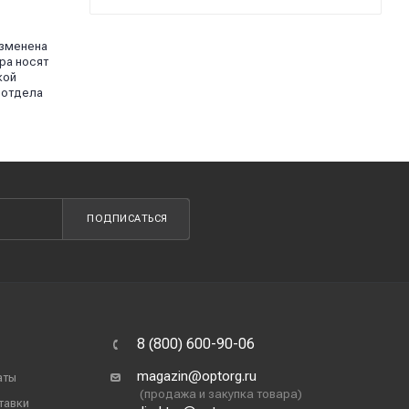
изменена
ра носят
кой
 отдела
ПОДПИСАТЬСЯ
8 (800) 600-90-06
magazin@optorg.ru
аты
(продажа и закупка товара)
тавки