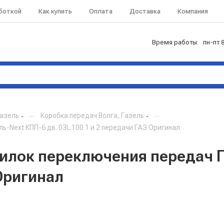
аботкой
Как купить
Оплата
Доставка
Компания
Время работы: пн-пт 8
Газель
—
Коробка передач Волга, Газель
—
-Next КПП-6 дв. 03L.100 1 и 2 передачи ГАЗ Оригинал
вилок переключения передач Г
 Оригинал