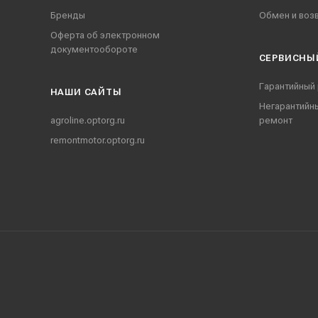
Бренды
Обмен и воз
Оферта об электронном
документообороте
СЕРВИСНЫ
Гарантийный
НАШИ CАЙТЫ
Негарантийн
agroline.optorg.ru
ремонт
remontmotor.optorg.ru