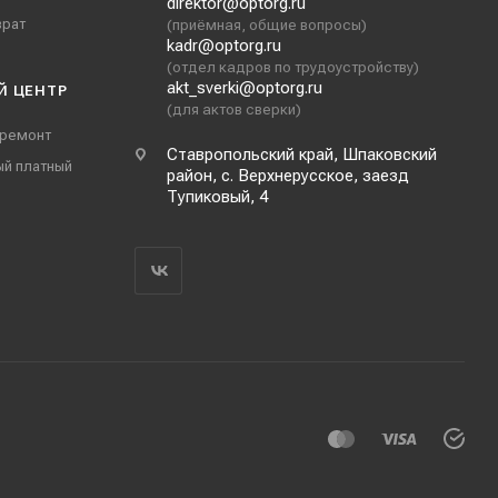
direktor@optorg.ru
врат
(приёмная, общие вопросы)
kadr@optorg.ru
(отдел кадров по трудоустройству)
akt_sverki@optorg.ru
Й ЦЕНТР
(для актов сверки)
 ремонт
Ставропольский край, Шпаковский
ый платный
район, с. Верхнерусское, заезд
Тупиковый, 4