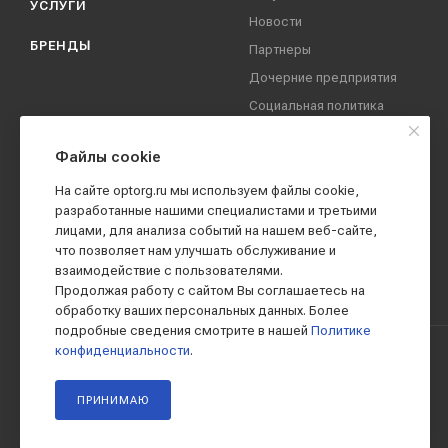
УСЛУГИ
Новости
БРЕНДЫ
Партнеры
Дочерние предприятия
Социальная политика
компании
Охрана труда
Файлы cookie
Вакансии
На сайте optorg.ru мы используем файлы cookie,
Реквизиты
разработанные нашими специалистами и третьими
лицами, для анализа событий на нашем веб-сайте,
Контакты
что позволяет нам улучшать обслуживание и
взаимодействие с пользователями.
Продолжая работу с сайтом Вы соглашаетесь на
обработку ваших персональных данных. Более
подробные сведения смотрите в нашей
Политике
конфиденциальности
.
2019 - 2026 © АО КПК "Ставропольстройопторг"
ПРИНИМАЮ
Все права защищены