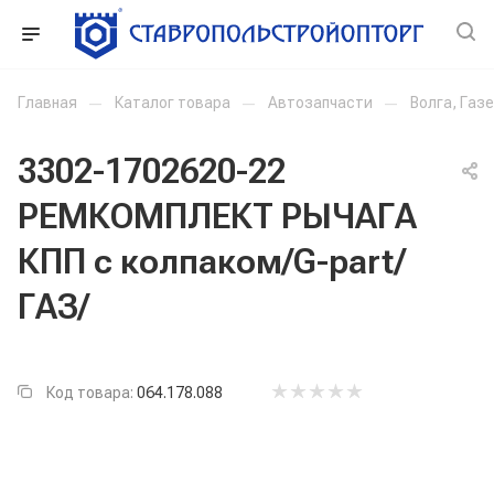
Главная
—
Каталог товара
—
Автозапчасти
—
Волга, Газ
3302-1702620-22
РЕМКОМПЛЕКТ РЫЧАГА
КПП с колпаком/G-part/
ГАЗ/
Код товара:
064.178.088