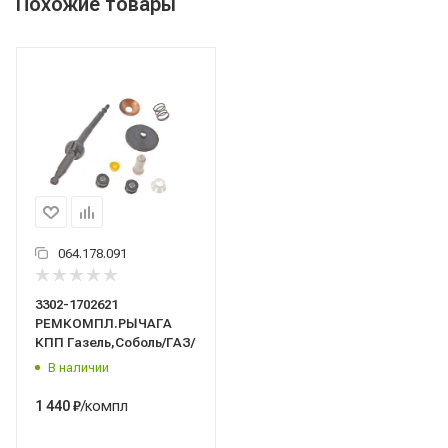
Похожие товары
064.178.091
3302-1702621
РЕМКОМПЛ.РЫЧАГА
КПП Газель,Соболь/ГАЗ/
В наличии
/компл
1 440
₽