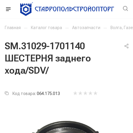
Главная
—
Каталог товара
—
Автозапчасти
—
Волга, Газ
SM.31029-1701140
ШЕСТЕРНЯ заднего
хода/SDV/
Код товара:
064.175.013