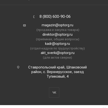
8 (800) 600-90-06
magazin@optorg.ru
(продажа и закупка товара)
direktor@optorg.ru
(приёмная, общие вопросы)
kadr@optorg.ru
(отдел кадров по трудоустройству)
akt_sverki@optorg.ru
(для актов сверки)
Ставропольский край, Шпаковский
район, с. Верхнерусское, заезд
Тупиковый, 4