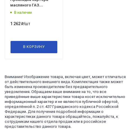
масляного ГАЗ
дв.ЗМЗ-406, 40524,
В наличии
40525, 40904 (Евро-3)
(металлическая)EG244003/Espra/
/шт
1 262
₽
В КОРЗИНУ
Внимание! Изображение товара, включая цвет, может отличаться
от действительного внешнего вида. Комплектация также может
быть изменена производителем без предварительного
уведомления. Обращаем ваше внимание на то, что все
приведённые выше характеристики товара носят исключительно
информационный характер и не являются публичной офертой,
определённой п. 2 ст. 437 Гражданского кодекса Российской
Федерации. Для получения подробной информации о
характеристиках данного товара обращайтесь, пожалуйста, к
сотрудникам нашего отдела продаж или в российское
представительство данного товара.