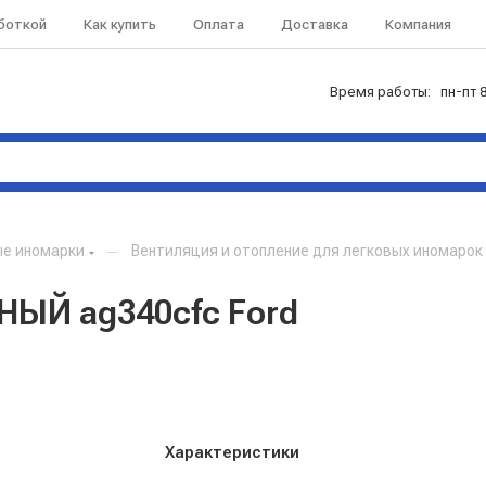
аботкой
Как купить
Оплата
Доставка
Компания
Время работы: пн-пт 8
ые иномарки
—
Вентиляция и отопление для легковых иномарок
ЫЙ ag340cfc Ford
Характеристики