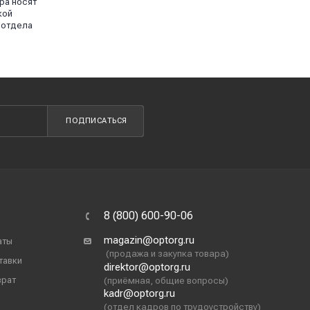
ра носят
кой
 отдела
ПОДПИСАТЬСЯ
8 (800) 600-90-06
magazin@optorg.ru
аты
(продажа и закупка товара)
тавки
direktor@optorg.ru
врат
(приёмная, общие вопросы)
kadr@optorg.ru
(отдел кадров по трудоустройству)