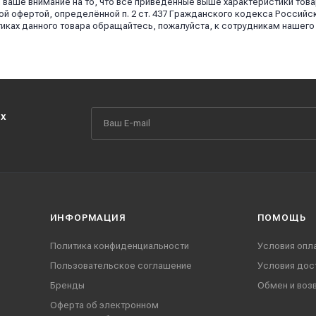
аше внимание на то, что все приведённые выше характеристики това
й офертой, определённой п. 2 ст. 437 Гражданского кодекса Российс
иках данного товара обращайтесь, пожалуйста, к сотрудникам нашего
их
ИНФОРМАЦИЯ
ПОМОЩЬ
Политика конфиденциальности
Условия опл
Пользовательское соглашение
Условия дос
Бренды
Обмен и воз
Оферта об электронном