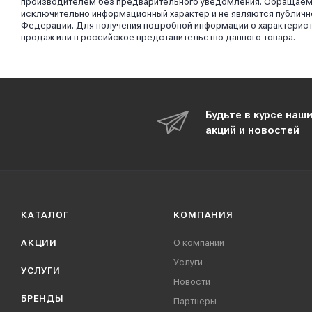
производителем без предварительного уведомления. Обращаем в
исключительно информационный характер и не являются публично
Федерации. Для получения подробной информации о характерист
продаж или в российское представительство данного товара.
Будьте в курсе наш
акций и новостей
КАТАЛОГ
КОМПАНИЯ
АКЦИИ
О компании
Услуги
УСЛУГИ
Новости
БРЕНДЫ
Партнеры