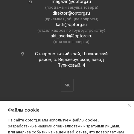
magazin@optorg.ru
(продажа и закупка товара)
direktor@optorg.ru
(приёмная, общие вопросы)
kadr@optorg.ru
(отдел кадров по трудоустройству)
akt_sverki@optorg.ru
(для актов сверки)
Ставропольский край, Шпаковский
район, с. Верхнерусское, заезд
Тупиковый, 4
Файлы cookie
На сайте optorg.ru мы используем файлы cookie,
разработанные нашими специалистами и третьими лицами,
для анализа событий на нашем веб-сайте, что позволяет нам
2019 - 2026 © АО КПК "Ставропольстройопторг"