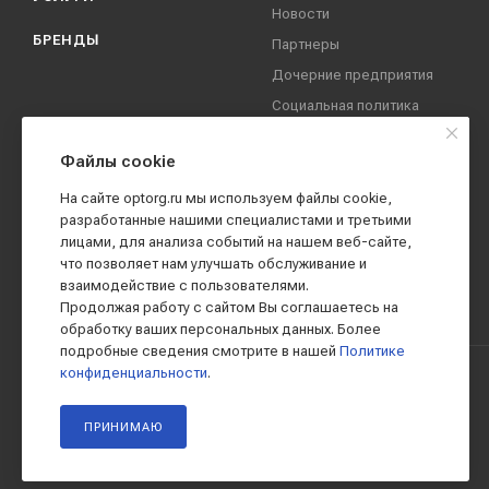
Новости
БРЕНДЫ
Партнеры
Дочерние предприятия
Социальная политика
компании
Охрана труда
Файлы cookie
Вакансии
На сайте optorg.ru мы используем файлы cookie,
Реквизиты
разработанные нашими специалистами и третьими
лицами, для анализа событий на нашем веб-сайте,
Контакты
что позволяет нам улучшать обслуживание и
взаимодействие с пользователями.
Продолжая работу с сайтом Вы соглашаетесь на
обработку ваших персональных данных. Более
подробные сведения смотрите в нашей
Политике
конфиденциальности
.
2019 - 2026 © АО КПК "Ставропольстройопторг"
ПРИНИМАЮ
Все права защищены