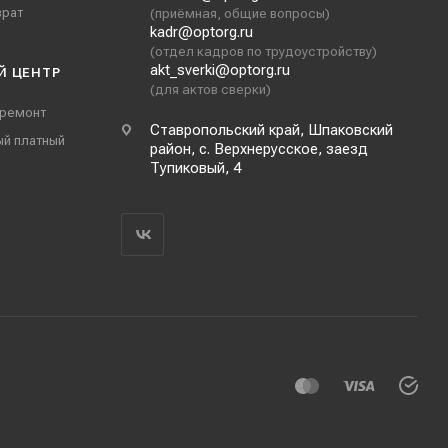
врат
(приёмная, общие вопросы)
kadr@optorg.ru
(отдел кадров по трудоустройству)
akt_sverki@optorg.ru
Й ЦЕНТР
(для актов сверки)
 ремонт
Ставропольский край, Шпаковский
ый платный
район, с. Верхнерусское, заезд
Тупиковый, 4