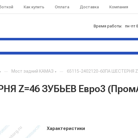
аботкой
Как купить
Оплата
Доставка
Компания
Время работы: пн-пт 8
—
Мост задний КАМАЗ
—
65115-2402120-60ПА ШЕСТЕРНЯ Z=
РНЯ Z=46 ЗУБЬЕВ Евро3 (Пром
Характеристики