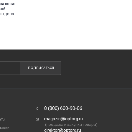
ра носят
кой
 отдела
ПОДПИСАТЬСЯ
8 (800) 600-90-06
magazin@optorg.ru
аты
(продажа и закупка товара)
тавки
direktor@optorg.ru