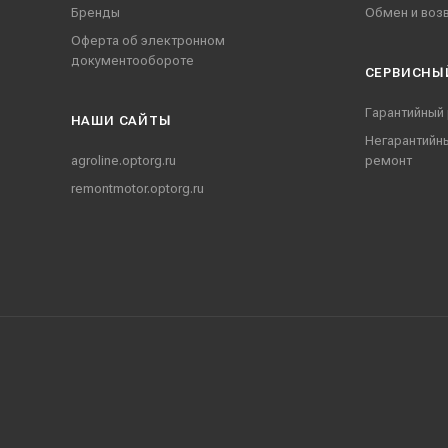
Бренды
Обмен и воз
Оферта об электронном
документообороте
СЕРВИСНЫ
Гарантийный
НАШИ CАЙТЫ
Негарантийн
agroline.optorg.ru
ремонт
remontmotor.optorg.ru