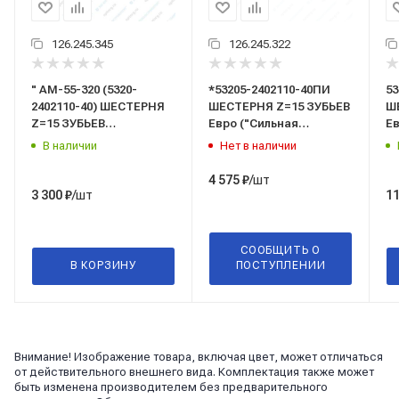
126.245.345
126.245.322
" AM-55-320 (5320-
*53205-2402110-40ПИ
53
2402110-40) ШЕСТЕРНЯ
ШЕСТЕРНЯ Z=15 ЗУБЬЕВ
Ш
Z=15 ЗУБЬЕВ
Евро ("Сильная
Ев
"Автомагнат"
система",
24
В наличии
Нет в наличии
г.Набережные Челны)
/шт
4 575
₽
/шт
3 300
₽
11
СООБЩИТЬ О
В КОРЗИНУ
ПОСТУПЛЕНИИ
Внимание! Изображение товара, включая цвет, может отличаться
от действительного внешнего вида. Комплектация также может
быть изменена производителем без предварительного