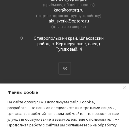
(приёмная, общие вопросы)
kadr@optorg.ru
(отдел кадров по трудоустройству)
akt_sverki@optorg.ru
(для актов сверки)
Ставропольский край, Шпаковский
район, с. Верхнерусское, заезд
Тупиковый, 4
Файлы cookie
На сайте optorg.ru мы используем файлы cookie,
разработанные нашими специалистами и третьими лицами,
для анализа событий на нашем веб-сайте, что позволяет нам
2019 - 2026 © АО КПК "Ставропольстройопторг"
улучшать обслуживание и взаимодействие с пользователями.
Все права защищены
Продолжая работу с сайтом Вы соглашаетесь на обработку