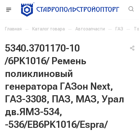
Главная
—
Каталог товара
—
Автозапчасти
—
ГАЗ
—
То
5340.3701170-10
/6PK1016/ Ремень
поликлиновый
генератора ГАЗон Next,
ГАЗ-3308, ПАЗ, МАЗ, Урал
дв.ЯМЗ-534,
-536/EB6PK1016/Espra/