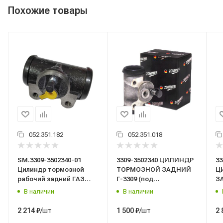
Похожие товары
052.351.182
052.351.018
SM.3309-3502340-01
3309-3502340 ЦИЛИНДР
33
Цилиндр тормозной
ТОРМОЗНОЙ ЗАДНИЙ
Ц
рабочий задний ГАЗ
Г-3309 (под
З
3309 c АБС (с автом.
АБС)/ZOMMER/
ав
В наличии
В наличии
уст. постоянного
зазора)/SDV/Riginal/
/шт
/шт
2 214
₽
1 500
₽
2 