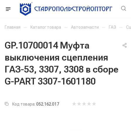
Главная
—
Каталог товара
—
Автозапчасти
—
ГАЗ
—
Сц
GP.10700014 Муфта
выключения сцепления
ГАЗ-53, 3307, 3308 в сборе
G-PART 3307-1601180
Код товара:
052.162.017