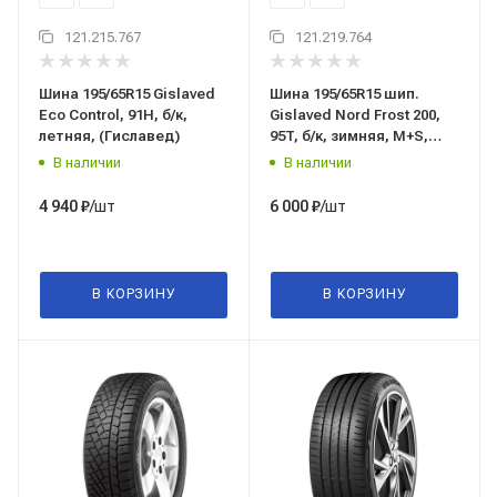
121.215.767
121.219.764
Шина 195/65R15 Gislaved
Шина 195/65R15 шип.
Eco Control, 91H, б/к,
Gislaved Nord Frost 200,
летняя, (Гиславед)
95T, б/к, зимняя, M+S,
(Гиславед)
В наличии
В наличии
/шт
/шт
4 940
₽
6 000
₽
В КОРЗИНУ
В КОРЗИНУ