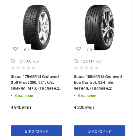
121.100.763
121.114.767
Шина 175/65R14 Gislaved
Шина 185/60R14 Gislaved
Soft Frost 200, 82T, б/к,
Eco Control, 82H, б/к,
зимняя, M+S, (Гиславед),
летняя, (Гиславед)
Россия
В наличии
В наличии
/шт
/шт
4 940
₽
4 320
₽
В КОРЗИНУ
В КОРЗИНУ