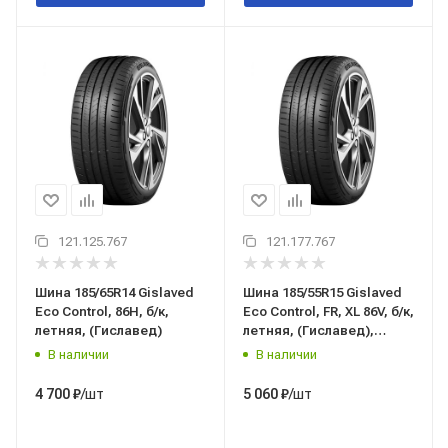
121.125.767
121.177.767
Шина 185/65R14 Gislaved
Шина 185/55R15 Gislaved
Eco Control, 86H, б/к,
Eco Control, FR, XL 86V, б/к,
летняя, (Гиславед)
летняя, (Гиславед),
Россия
В наличии
В наличии
/шт
/шт
4 700
₽
5 060
₽