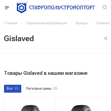
Главная
—
Справочная информация
—
Бренды
—
Gislaved
Gislaved
Товары Gislaved в нашем магазине
Все
85
Легковые шины
85