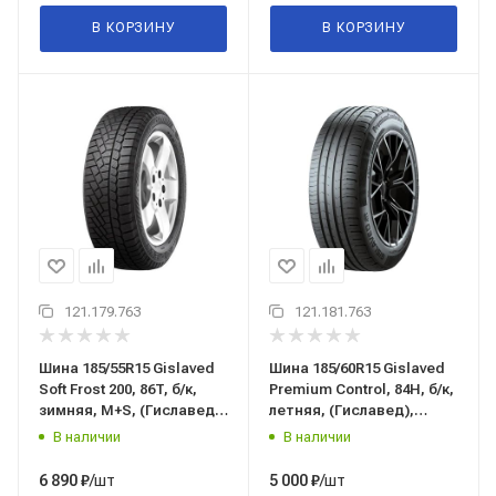
В КОРЗИНУ
В КОРЗИНУ
121.179.763
121.181.763
Шина 185/55R15 Gislaved
Шина 185/60R15 Gislaved
Soft Frost 200, 86T, б/к,
Premium Control, 84H, б/к,
зимняя, M+S, (Гиславед),
летняя, (Гиславед),
Россия
Россия, (остаток 2 шт)
В наличии
В наличии
/шт
/шт
6 890
₽
5 000
₽