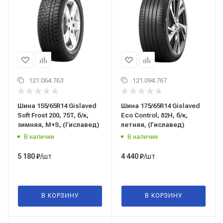
121.064.763
121.094.767
Шина 155/65R14 Gislaved
Шина 175/65R14 Gislaved
Soft Frost 200, 75T, б/к,
Eco Control, 82H, б/к,
зимняя, M+S, (Гиславед)
летняя, (Гиславед)
В наличии
В наличии
/шт
/шт
5 180
₽
4 440
₽
В КОРЗИНУ
В КОРЗИНУ