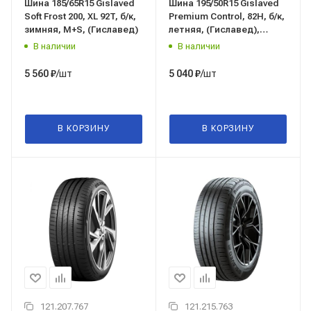
Шина 185/65R15 Gislaved
Шина 195/50R15 Gislaved
Soft Frost 200, XL 92T, б/к,
Premium Control, 82H, б/к,
зимняя, M+S, (Гиславед)
летняя, (Гиславед),
Россия
В наличии
В наличии
/шт
/шт
5 560
₽
5 040
₽
В КОРЗИНУ
В КОРЗИНУ
121.207.767
121.215.763