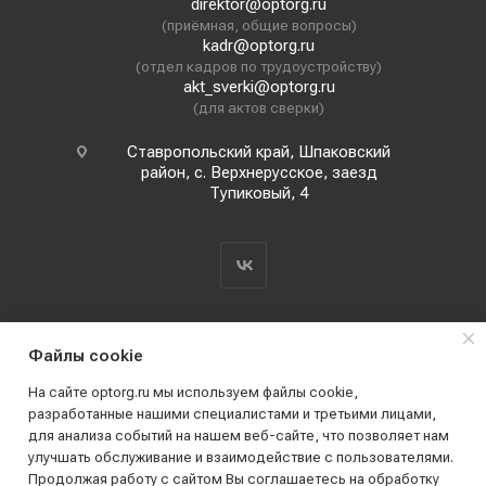
direktor@optorg.ru
(приёмная, общие вопросы)
kadr@optorg.ru
(отдел кадров по трудоустройству)
akt_sverki@optorg.ru
(для актов сверки)
Ставропольский край, Шпаковский
район, с. Верхнерусское, заезд
Тупиковый, 4
Файлы cookie
o
На сайте optorg.ru мы используем файлы cookie,
н
разработанные нашими специалистами и третьими лицами,
для анализа событий на нашем веб-сайте, что позволяет нам
2019 - 2026 © АО КПК "Ставропольстройопторг"
улучшать обслуживание и взаимодействие с пользователями.
Все права защищены
Продолжая работу с сайтом Вы соглашаетесь на обработку