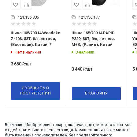
121.136.835
121.136.177
Шина 185/70R14 Westlake
Шина 185/70R14 RAPID
Ши
Z-108, 88T, б/к, летняя,
P329, 88T, б/к, летняя,
Yo
(Вестлайк), Китай, *
M+S, (Рапид), Китай
ES
(Й
Нет в наличии
В наличии
/шт
3 650
₽
/шт
3 440
₽
5 
СООБЩИТЬ О
ПОСТУПЛЕНИИ
В КОРЗИНУ
Внимание! Изображение товара, включая цвет, может отличаться
от действительного внешнего вида. Комплектация также может
быть изменена производителем без предварительного