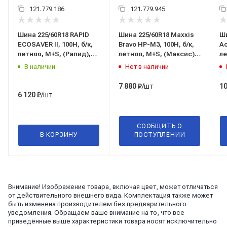
121.779.186
121.779.945
Шина 225/60R18 RAPID
Шина 225/60R18 Maxxis
Ши
ECOSAVER II, 100H, б/к,
Bravo HP-M3, 100H, б/к,
Ac
летняя, M+S, (Рапид),
летняя, M+S, (Максис),
ле
Китай, ( остаток 2 шт)
Китай
Р
В наличии
Нет в наличии
/шт
7 880
₽
10
/шт
6 120
₽
СООБЩИТЬ О
В КОРЗИНУ
ПОСТУПЛЕНИИ
Внимание! Изображение товара, включая цвет, может отличаться
от действительного внешнего вида. Комплектация также может
быть изменена производителем без предварительного
уведомления. Обращаем ваше внимание на то, что все
приведённые выше характеристики товара носят исключительно