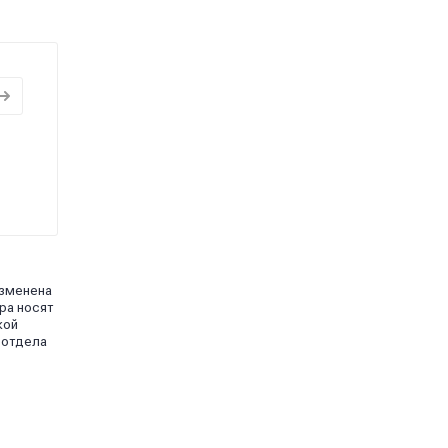
изменена
ра носят
кой
 отдела