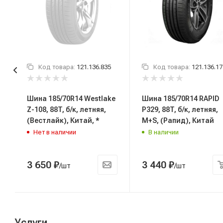
Код товара:
121.136.835
Код товара:
121.136.17
Шина 185/70R14 Westlake
Шина 185/70R14 RAPID
Z-108, 88T, б/к, летняя,
P329, 88T, б/к, летняя,
(Вестлайк), Китай, *
M+S, (Рапид), Китай
Нет в наличии
В наличии
3 650
₽
3 440
₽
/шт
/шт
Услуги