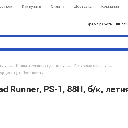
аботкой
Как купить
Оплата
Доставка
Компания
Время работы: пн-пт 8
ны
—
Шины и комплектующие
—
Легковые шины
—
Кордиант), г. Ярославль
 Runner, PS-1, 88H, б/к, летня