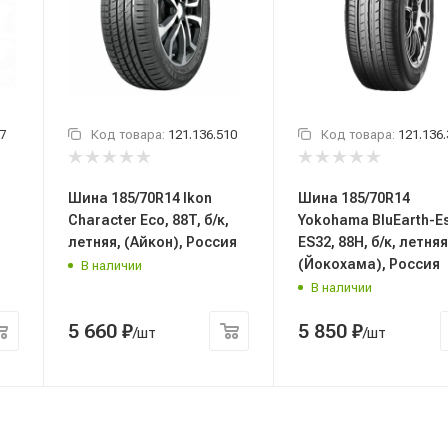
7
Код товара:
121.136.510
Код товара:
121.136
Шина 185/70R14 Ikon
Шина 185/70R14
Character Eco, 88T, б/к,
Yokohama BluEarth-E
летняя, (Айкон), Россия
ES32, 88H, б/к, летняя
(Йокохама), Россия
В наличии
В наличии
5 660
₽
5 850
₽
/шт
/шт