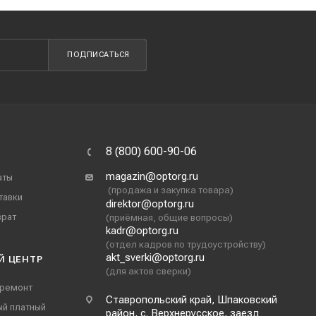
ПОДПИСАТЬСЯ
8 (800) 600-90-06
magazin@optorg.ru
аты
(продажа и закупка товара)
тавки
direktor@optorg.ru
врат
(приёмная, общие вопросы)
kadr@optorg.ru
(отдел кадров по трудоустройству)
akt_sverki@optorg.ru
Й ЦЕНТР
(для актов сверки)
 ремонт
Ставропольский край, Шпаковский
ый платный
район, с. Верхнерусское, заезд