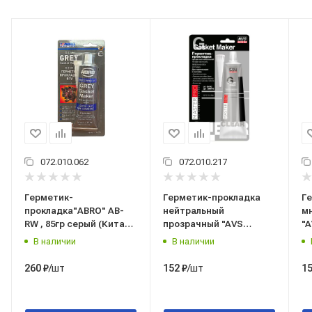
072.010.062
072.010.217
Герметик-
Герметик-прокладка
Г
прокладка"ABRO" AB-
нейтральный
м
RW , 85гр серый (Китай)
прозрачный "AVS
"A
(абро)
MasterPro " 85 мл. AVK-
AV
В наличии
В наличии
347 авс (уп.12шт)
/шт
/шт
260
₽
152
₽
1