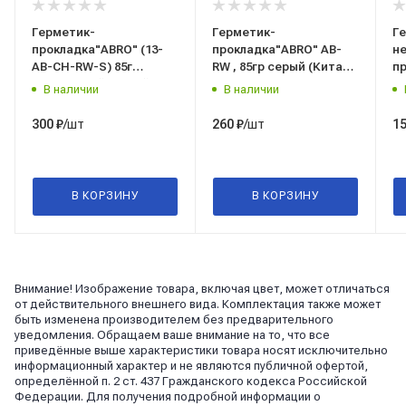
Герметик-
Герметик-
Г
прокладка"ABRO" (13-
прокладка"ABRO" AB-
н
AB-CH-RW-S) 85г
RW , 85гр серый (Китай)
п
прозрачный (Китай)
(абро)
Ma
В наличии
В наличии
(абро)
34
/шт
/шт
300
₽
260
₽
1
В КОРЗИНУ
В КОРЗИНУ
Внимание! Изображение товара, включая цвет, может отличаться
от действительного внешнего вида. Комплектация также может
быть изменена производителем без предварительного
уведомления. Обращаем ваше внимание на то, что все
приведённые выше характеристики товара носят исключительно
информационный характер и не являются публичной офертой,
определённой п. 2 ст. 437 Гражданского кодекса Российской
Федерации. Для получения подробной информации о