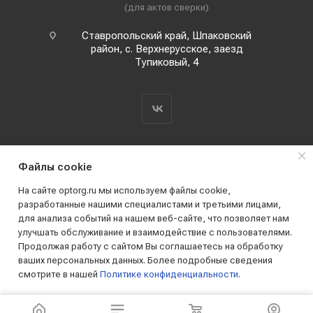
(для актов сверки)
Ставропольский край, Шпаковский
район, с. Верхнерусское, заезд
Тупиковый, 4
Файлы cookie
На сайте optorg.ru мы используем файлы cookie,
разработанные нашими специалистами и третьими лицами,
для анализа событий на нашем веб-сайте, что позволяет нам
2019 - 2026 © АО КПК "Ставропольстройопторг"
улучшать обслуживание и взаимодействие с пользователями.
Все права защищены
Продолжая работу с сайтом Вы соглашаетесь на обработку
ваших персональных данных. Более подробные сведения
смотрите в нашей
Политике конфиденциальности
.
ПРИНИМАЮ