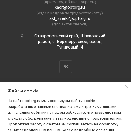
(приёмная, общие вопросы)
kadr@optorg.ru
(отдел кадров по трудоустройству)
akt_sverki@optorg.ru
(для актов сверки)
Ставропольский край, Шпаковский
район, с. Верхнерусское, заезд
Тупиковый, 4
Файлы cookie
На сайте optorg.ru мы используем файлы cookie,
разработанные нашими специалистами и третьими лицами,
для анализа событий на нашем веб-сайте, что позволяет нам
2019 - 2026 © АО КПК "Ставропольстройопторг"
улучшать обслуживание и взаимодействие с пользователями.
Все права защищены
Продолжая работу с сайтом Вы соглашаетесь на обработку
ваших персональных данных. Более подробные сведения