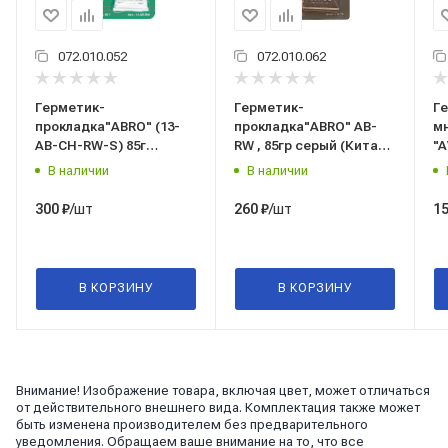
072.010.052
072.010.062
Герметик-
Герметик-
Г
прокладка"ABRO" (13-
прокладка"ABRO" AB-
м
AB-CH-RW-S) 85г
RW , 85гр серый (Китай)
"A
прозрачный (Китай)
(абро)
AV
В наличии
В наличии
(абро)
/шт
/шт
300
₽
260
₽
1
В КОРЗИНУ
В КОРЗИНУ
Внимание! Изображение товара, включая цвет, может отличаться
от действительного внешнего вида. Комплектация также может
быть изменена производителем без предварительного
уведомления. Обращаем ваше внимание на то, что все