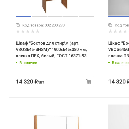
Код товара:
032.200.270
Код тов
Шкаф "Бостон для стир\м (арт.
Шкаф "Бос
VBOS645-SHSM)" 1900x645x380 мм,
VBOS645G
пленка ПВХ, белый, ГОСТ 16371-93
пленка ПВ
В наличии
В наличи
14 320
₽
14 320
/шт