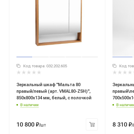
Код товара:
032.202.605
Код тов
Зеркальный шкаф "Мальта 80
Зеркальны
правый/левый (арт. VMAL80-ZSH)",
правый\ле
850x800x134 мм, белый, с полочкой
700x500x1
В наличии
В наличи
10 800
₽
8 310
₽
/шт