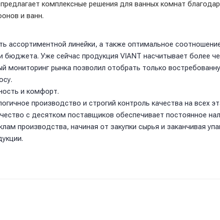
 предлагает комплексные решения для ванных комнат благода
онов и ванн.
ь ассортиментной линейки, а также оптимальное соотношение
и бюджета. Уже сейчас продукция VIANT насчитывает более чет
й мониторинг рынка позволил отобрать только востребованн
осу.
ность и комфорт.
огичное производство и строгий контроль качества на всех э
ичество с десятком поставщиков обеспечивает постоянное на
клам производства, начиная от закупки сырья и заканчивая уп
дукции.