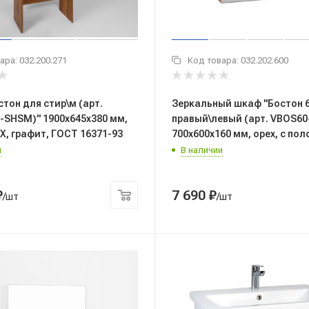
ара:
032.200.271
Код товара:
032.202.600
тон для стир\м (арт.
Зеркальный шкаф "Бостон 
-SHSM)" 1900x645x380 мм,
правый\левый (арт. VBOS60
Х, графит, ГОСТ 16371-93
700x600x160 мм, орех, с по
и
В наличии
₽
7 690
₽
/шт
/шт