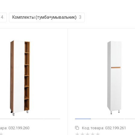
4
Комплекты (тумба+умывальник)
3
ара:
032.199.260
Код товара:
032.199.261