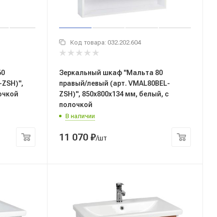
Код товара:
032.202.604
60
Зеркальный шкаф "Мальта 80
-ZSH)",
правый/левый (арт. VMAL80BEL-
лочкой
ZSH)", 850x800x134 мм, белый, с
полочкой
В наличии
11 070
₽
/шт