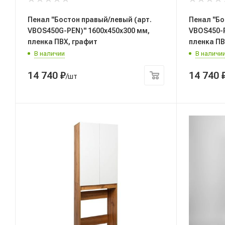
Пенал "Бостон правый/левый (арт.
Пенал "Бо
VBOS450G-PEN)" 1600x450x300 мм,
VBOS450-P
пленка ПВХ, графит
пленка ПВ
В наличии
В наличи
14 740
₽
14 740
/шт