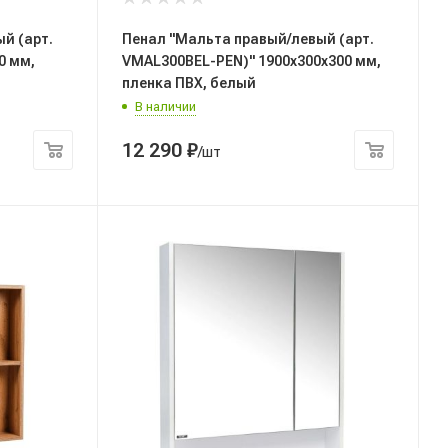
й (арт.
Пенал "Мальта правый/левый (арт.
0 мм,
VMAL300BEL-PEN)" 1900x300x300 мм,
пленка ПВХ, белый
В наличии
12 290
₽
/шт