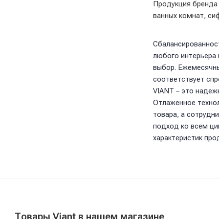
Продукция бренда
ванных комнат, сиф
Сбалансированност
любого интерьера 
выбор. Ежемесячны
соответствует спр
VIANT – это надеж
Отлаженное технол
товара, а сотрудн
подход ко всем ци
характеристик про
Товары Viant в нашем магазине