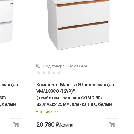
Код товара:
032.209.434
сная (арт.
Комплект "Мальта 80 подвесная (арт.
VMAL80CO-T2YP)"
80)
(тумба+умывальник COMO 80)
, белый
820x760x425 мм, пленка ПВХ, белый
В наличии
20 780
₽
/компл