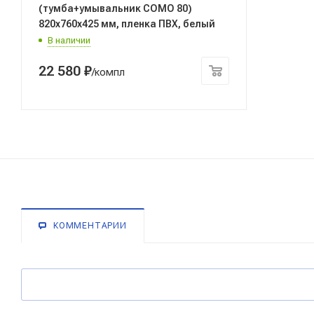
(тумба+умывальник COMO 80)
820x760x425 мм, пленка ПВХ, белый
В наличии
22 580
₽
/компл
КОММЕНТАРИИ