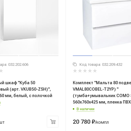
ара:
032.202.606
Код товара:
032.209.432
й шкаф "Куба 50
Комплект "Мальта 80 подве
вый (арт. VKUB50-ZSH)",
VMAL80COBEL-T2YP) "
60 мм, белый, с полочкой
(тумба+умывальник COMO 
560x760x425 мм, пленка ПВХ
и
В наличии
20 780
₽
/шт
/компл