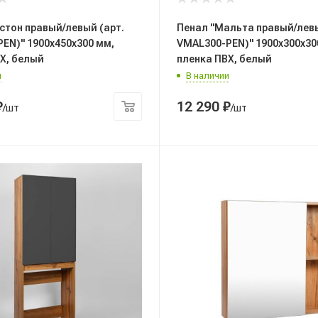
стон правый/левый (арт.
Пенал "Мальта правый/левы
EN)" 1900x450x300 мм,
VMAL300-PEN)" 1900x300x30
Х, белый
пленка ПВХ, белый
и
В наличии
₽
12 290
₽
/шт
/шт