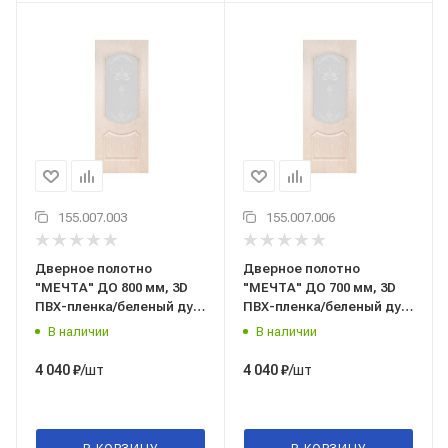
155.007.003
155.007.006
Дверное полотно
Дверное полотно
"МЕЧТА" ДО 800 мм, 3D
"МЕЧТА" ДО 700 мм, 3D
ПВХ-пленка/беленый дуб,
ПВХ-пленка/беленый дуб,
"Терри", г. Вологда
"Терри", г. Вологда
В наличии
В наличии
/шт
/шт
4 040
₽
4 040
₽