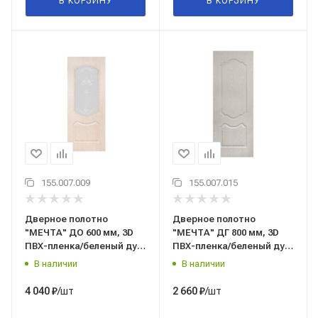
В КОРЗИНУ
В КОРЗИНУ
155.007.009
155.007.015
Дверное полотно
Дверное полотно
"МЕЧТА" ДО 600 мм, 3D
"МЕЧТА" ДГ 800 мм, 3D
ПВХ-пленка/беленый дуб,
ПВХ-пленка/беленый дуб,
"Терри", г. Вологда
"Терри", г. Вологда
В наличии
В наличии
/шт
/шт
4 040
₽
2 660
₽