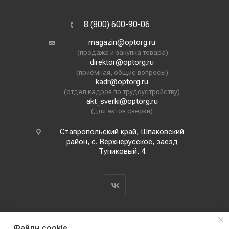
8 (800) 600-90-06
magazin@optorg.ru
(продажа и закупка товара)
direktor@optorg.ru
(приёмная, общие вопросы)
kadr@optorg.ru
(отдел кадров по трудоустройству)
akt_sverki@optorg.ru
(для актов сверки)
Ставропольский край, Шпаковский
район, с. Верхнерусское, заезд
Тупиковый, 4
Файлы cookie