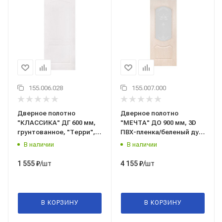
155.006.028
155.007.000
Дверное полотно
Дверное полотно
"КЛАССИКА" ДГ 600 мм,
"МЕЧТА" ДО 900 мм, 3D
грунтованное, "Терри", г.
ПВХ-пленка/беленый дуб,
Вологда
"Терри", г. Вологда
В наличии
В наличии
/шт
/шт
1 555
₽
4 155
₽
В КОРЗИНУ
В КОРЗИНУ