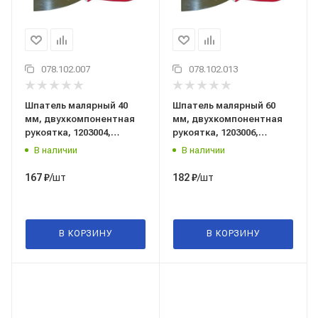
078.102.007
078.102.013
Шпатель малярный 40
Шпатель малярный 60
мм, двухкомпонентная
мм, двухкомпонентная
рукоятка, 1203004,
рукоятка, 1203006,
PQtools (Пи Кью тулс),
PQtools (Пи Кью тулс),
В наличии
В наличии
Китай
Китай
/шт
/шт
167
₽
182
₽
В КОРЗИНУ
В КОРЗИНУ