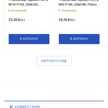
№10-Р120, 2206120,
№6-Р180, 2206180, PQtools
PQtools (Пи Кью тулс),
(Пи Кью тулс), Китай
В наличии
В наличии
Китай
/шт
/шт
22,50
₽
24,50
₽
В КОРЗИНУ
В КОРЗИНУ
ЗАГРУЗИТЬ ЕЩЕ
КОММЕНТАРИИ