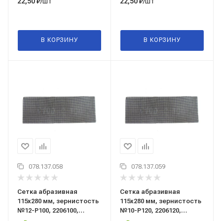
/шт
/шт
22,50
₽
22,50
₽
В КОРЗИНУ
В КОРЗИНУ
078.137.058
078.137.059
Сетка абразивная
Сетка абразивная
115x280 мм, зернистость
115x280 мм, зернистость
№12-Р100, 2206100,
№10-Р120, 2206120,
PQtools (Пи Кью тулс),
PQtools (Пи Кью тулс),