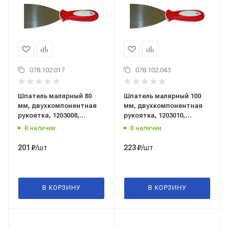
078.102.017
078.102.043
Шпатель малярный 80
Шпатель малярный 100
мм, двухкомпонентная
мм, двухкомпонентная
рукоятка, 1203008,
рукоятка, 1203010,
PQtools (Пи Кью тулс),
PQtools (Пи Кью тулс),
В наличии
В наличии
Китай
Китай
/шт
/шт
201
₽
223
₽
В КОРЗИНУ
В КОРЗИНУ