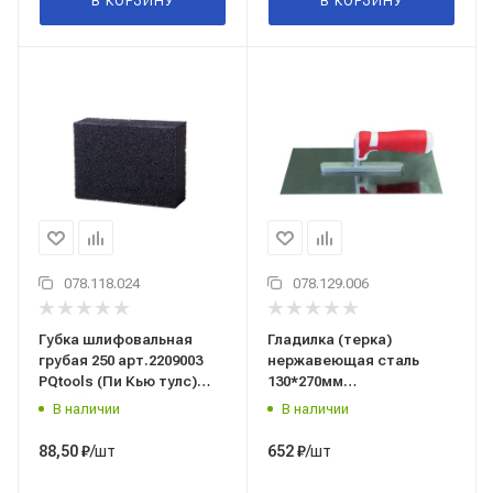
В КОРЗИНУ
В КОРЗИНУ
078.118.024
078.129.006
Губка шлифовальная
Гладилка (терка)
грубая 250 арт.2209003
нержавеющая сталь
PQtools (Пи Кью тулс)
130*270мм
Китай
двухкомпонентная
В наличии
В наличии
рукоятка 1401020 PQtools
(пи кью тулс)
/шт
/шт
88,50
₽
652
₽