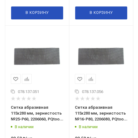
В КОРЗИНУ
В КОРЗИНУ
078.137.051
078.137.056
Сетка абразивная
Сетка абразивная
115x280 мм, зернистость
115x280 мм, зернистость
№25-Р60, 2206060, PQtools
№16-Р80, 2206080, PQtools
(Пи Кью тулс), Китай
(Пи Кью тулс), Китай
В наличии
В наличии