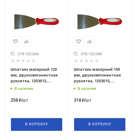
078.102.044
078.102.048
Шпатель малярный 120
Шпатель малярный 150
мм, двухкомпонентная
мм, двухкомпонентная
рукоятка, 1203012,
рукоятка, 1203015,
PQtools (Пи Кью тулс),
PQtools (Пи Кью тулс),
В наличии
В наличии
Китай
Китай
/шт
/шт
258
₽
318
₽
В КОРЗИНУ
В КОРЗИНУ