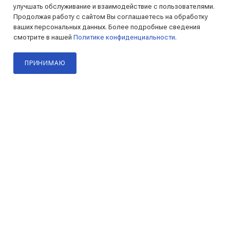
улучшать обслуживание и взаимодействие с пользователями.
+ крепеж, 12В. ("НПП
+ крепеж, 12В. ("НПП
В наличии
В наличии
Продолжая работу с сайтом Вы соглашаетесь на обработку
ОРИОН") (BCS-2P)
ОРИОН") (BCS-5P)
актуатор автомобильный
актуатор автомобильный
ваших персональных данных. Более подробные сведения
/шт
/шт
220
₽
250
₽
смотрите в нашей
Политике конфиденциальности
.
ПРИНИМАЮ
В КОРЗИНУ
В КОРЗИНУ
Главная
Каталог
Корзина
Кабинет
130.010.937
130.110.020
Сирена автомобильная
Усилитель антенный