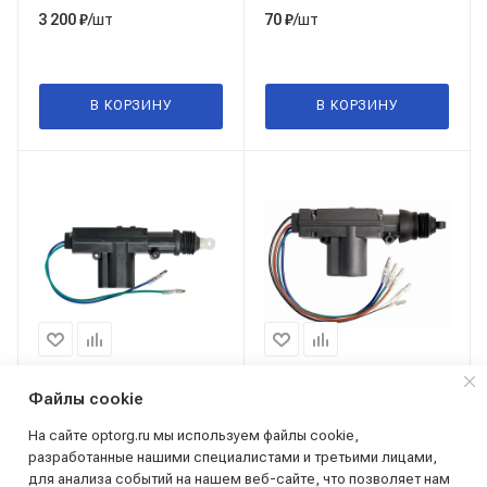
Renault Logan/Логан,
выключатель)
/шт
/шт
3 200
₽
70
₽
Toyota Corolla/Тойота
Королла)
В КОРЗИНУ
В КОРЗИНУ
130.010.900
130.010.902
Файлы cookie
На сайте optorg.ru мы используем файлы cookie,
Электропривод
Электропривод
разработанные нашими специалистами и третьими лицами,
двухпроводной
пятипроводной
для анализа событий на нашем веб-сайте, что позволяет нам
(активатор замка двери)
(активатор замка двери)