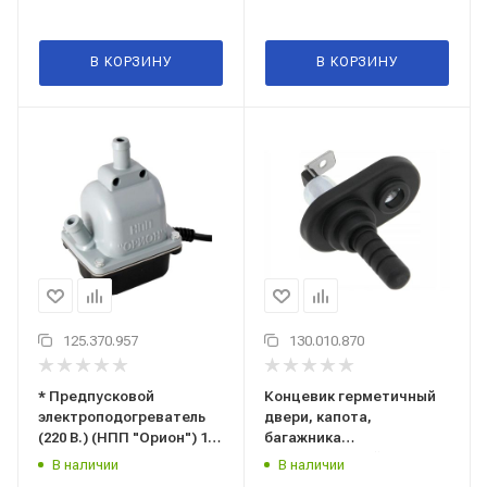
"ОРИОН") 5320
В КОРЗИНУ
В КОРЗИНУ
125.370.957
130.010.870
* Предпусковой
Концевик герметичный
электроподогреватель
двери, капота,
(220 В.) (НПП "Орион") 1,5
багажника
кВт. (см.прим.: Renault
(универсальный) ("НПП
В наличии
В наличии
Sandero / РЕНО Сандеро,
ОРИОН") 6101 (концевой