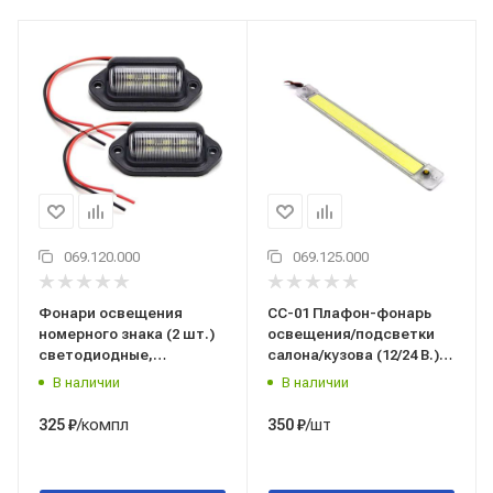
069.120.000
069.125.000
Фонари освещения
СС-01 Плафон-фонарь
номерного знака (2 шт.)
освещения/подсветки
светодиодные,
салона/кузова (12/24 В.)
универсальные (НПП
28х320х9 мм.,
В наличии
В наличии
"ОРИОН" СПб.)
универсальный,
подсветки номера (5327)
светодиодный, с
/компл
/шт
325
₽
350
₽
выключателем (НПП
"ОРИОН") 5321