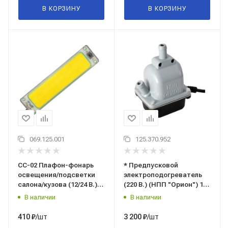
В КОРЗИНУ
В КОРЗИНУ
069.125.001
125.370.952
СС-02 Плафон-фонарь
* Предпусковой
освещения/подсветки
электроподогреватель
салона/кузова (12/24 В.)
(220 В.) (НПП "Орион") 1,5
55х245х9 мм.,
кВт. (см. прим.: Hyundai
В наличии
В наличии
универсальный,
Solaris / Хундай Солярис;
светодиодный, с
KIA Rio / КИА Рио)
/шт
/шт
410
₽
3 200
₽
выключателем (НПП