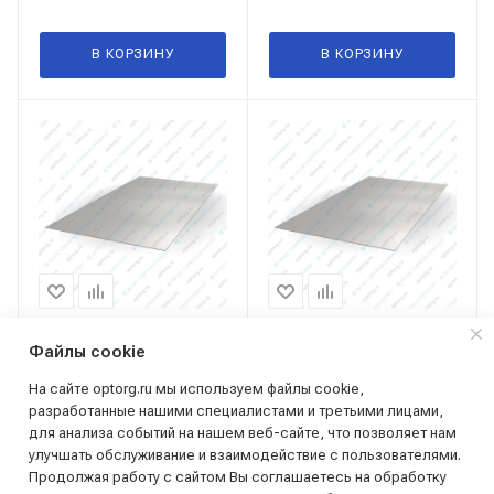
В КОРЗИНУ
В КОРЗИНУ
096.150.011
096.170.006
Файлы cookie
На сайте optorg.ru мы используем файлы cookie,
Лист х/к 1,5 мм, 1,25x2,5
Лист х/к 2,0 мм, 1x2 м,
разработанные нашими специалистами и третьими лицами,
м, Ст08пс, ГОСТ 16523-97,
Ст08пс, ГОСТ 16523-97, ТУ
для анализа событий на нашем веб-сайте, что позволяет нам
ТУ 14-106-321-2010
14-106-321-2010
улучшать обслуживание и взаимодействие с пользователями.
В наличии
В наличии
Продолжая работу с сайтом Вы соглашаетесь на обработку