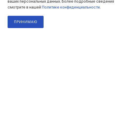
ваших персональных данных. Более подробные сведения
/л.
/л.
3 439
₽
2 951
₽
смотрите в нашей
Политике конфиденциальности
.
ПРИНИМАЮ
В КОРЗИНУ
В КОРЗИНУ
Главная
Каталог
Корзина
Кабинет
096.170.011
096.180.011
Лист х/к 2,0 мм, 1,25x2,5
Лист х/к 2,5 мм, 1,25x2,5
м, Ст08пс, ГОСТ 16523-97,
м, Ст08пс, ГОСТ 16523-97,
ТУ 14-106-321-2010
ТУ 14-106-321-2010