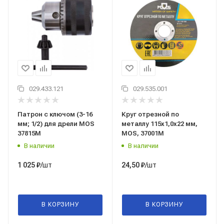
029.433.121
029.535.001
Патрон с ключом (3-16
Круг отрезной по
мм; 1/2) для дрели MOS
металлу 115x1,0x22 мм,
37815М
MOS, 37001М
В наличии
В наличии
/шт
/шт
1 025
₽
24,50
₽
В КОРЗИНУ
В КОРЗИНУ