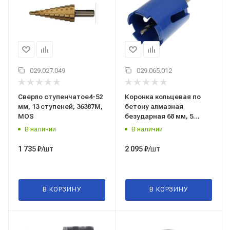
029.027.049
029.065.012
Сверло ступенчатое4-52
Коронка кольцевая по
мм, 13 ступеней, 36387M,
бетону алмазная
MOS
безударная 68 мм, 5
зубьев, SDS-plus, в сборе
В наличии
В наличии
MOS 33472М
/шт
/шт
1 735
₽
2 095
₽
В КОРЗИНУ
В КОРЗИНУ