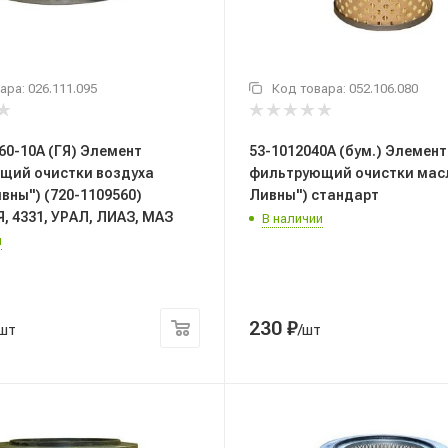
ара:
026.111.095
Код товара:
052.106.080
60-10А (ГЯ) Элемент
53-1012040А (бум.) Элемент
щий очистки воздуха
фильтрующий очистки масл
вны") (720-1109560)
Ливны") стандарт
, 4331, УРАЛ, ЛИАЗ, МАЗ
В наличии
и
230
₽
/шт
/шт