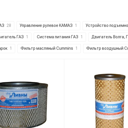
АЗ
28
Управление рулевое КАМАЗ
1
Устройство подъемн
игатель ГАЗ
1
Система питания ГАЗ
1
Двигатель Волга, 
арок
1
Фильтр масляный Cummins
1
Фильтр воздушный C