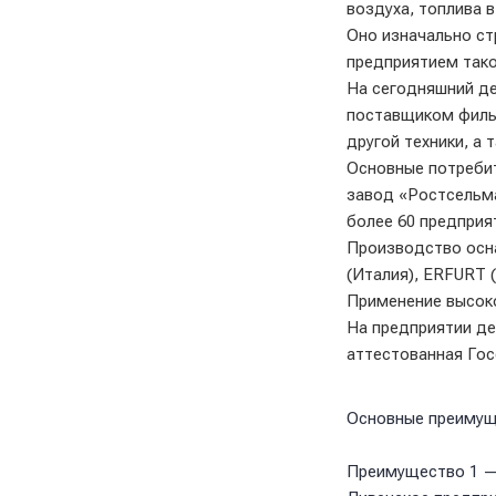
воздуха, топлива в
Оно изначально ст
предприятием тако
На сегодняшний де
поставщиком фильт
другой техники, а
Основные потреби
завод «Ростсельм
более 60 предприя
Производство осна
(Италия), ERFURТ 
Применение высоко
На предприятии де
аттестованная Гос
Основные преиму
Преимущество 1 —