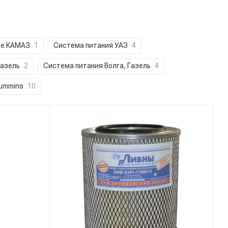
ое КАМАЗ
1
Система питания УАЗ
4
Газель
2
Система питания Волга, Газель
4
ummins
10