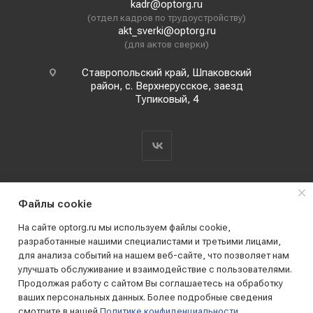
kadr@optorg.ru
(отдел кадров по трудоустройству)
akt_sverki@optorg.ru
(для актов сверки)
Ставропольский край, Шпаковский
район, с. Верхнерусское, заезд
Тупиковый, 4
Файлы cookie
На сайте optorg.ru мы используем файлы cookie,
разработанные нашими специалистами и третьими лицами,
для анализа событий на нашем веб-сайте, что позволяет нам
2019 - 2026 © АО КПК "Ставропольстройопторг"
улучшать обслуживание и взаимодействие с пользователями.
Все права защищены
Продолжая работу с сайтом Вы соглашаетесь на обработку
ваших персональных данных. Более подробные сведения
смотрите в нашей
Политике конфиденциальности
.