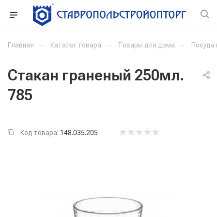
Главная
—
Каталог товара
—
Товары для дома
—
Посуда 
Стакан граненый 250мл.
785
Код товара:
148.035.205