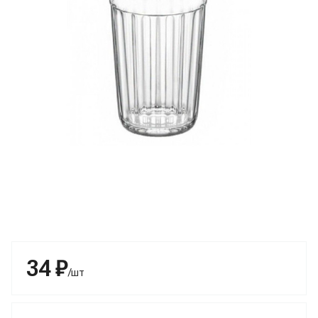
34 ₽
/шт