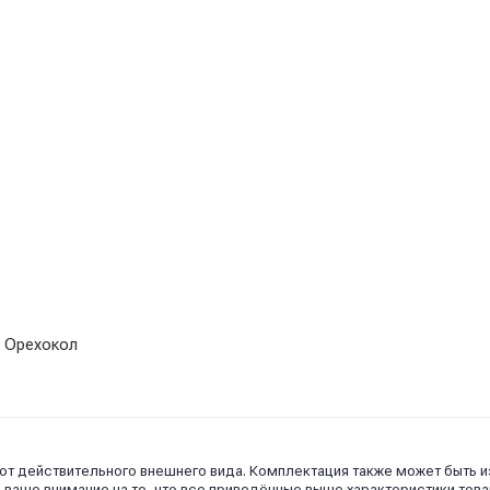
 Орехокол
 от действительного внешнего вида. Комплектация также может быть 
аше внимание на то, что все приведённые выше характеристики това