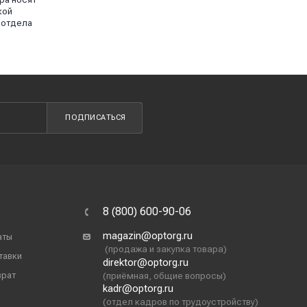
кой
 отдела
ПОДПИСАТЬСЯ
8 (800) 600-90-06
magazin@optorg.ru
аты
(продажа и закупка товара)
тавки
direktor@optorg.ru
врат
(приёмная, общие вопросы)
kadr@optorg.ru
(отдел кадров по трудоустройству)