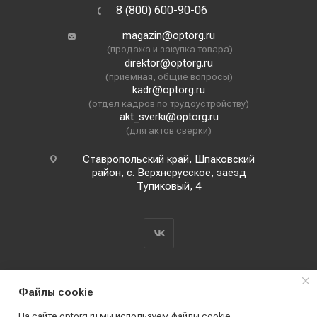
8 (800) 600-90-06
magazin@optorg.ru
(продажа и закупка товара)
direktor@optorg.ru
(приёмная, общие вопросы)
kadr@optorg.ru
(отдел кадров по трудоустройству)
akt_sverki@optorg.ru
(для актов сверки)
Ставропольский край, Шпаковский
район, с. Верхнерусское, заезд
Тупиковый, 4
Файлы cookie
На сайте optorg.ru мы используем файлы cookie,