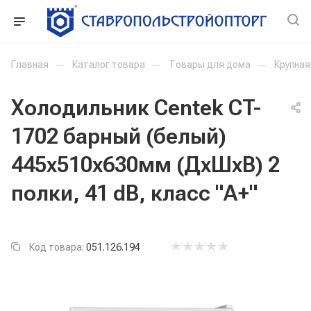
Главная
—
Каталог товара
—
Товары для дома
—
Крупная
Холодильник Centek CT-
1702 барный (белый)
445х510х630мм (ДхШхВ) 2
полки, 41 dB, класс "A+"
Код товара:
051.126.194