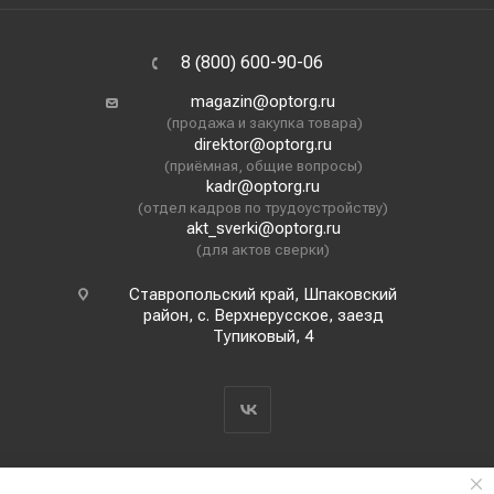
8 (800) 600-90-06
magazin@optorg.ru
(продажа и закупка товара)
direktor@optorg.ru
(приёмная, общие вопросы)
kadr@optorg.ru
(отдел кадров по трудоустройству)
akt_sverki@optorg.ru
(для актов сверки)
Ставропольский край, Шпаковский
район, с. Верхнерусское, заезд
Тупиковый, 4