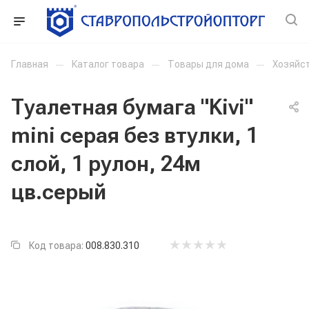
Главная
—
Каталог товара
—
Товары для дома
—
Хозяйс
Туалетная бумага "Kivi"
mini серая без втулки, 1
слой, 1 рулон, 24м
цв.серый
Код товара:
008.830.310